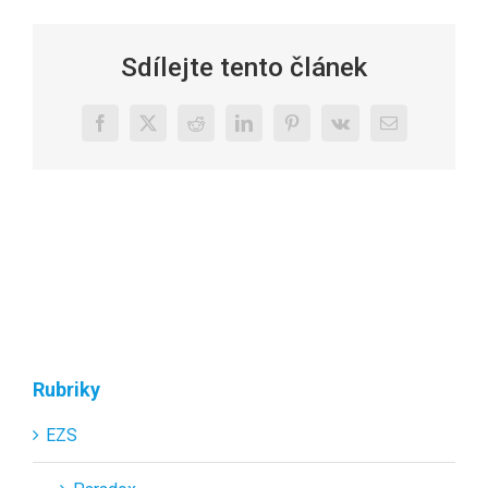
Sdílejte tento článek
Facebook
X
Reddit
LinkedIn
Pinterest
Vk
E-
mail
Rubriky
EZS