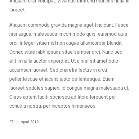
Aliquam erat volutpat. Vivamus eleifend rhoncus nulla in
laoreet.
Aliquam commodo gravida magna eget tincidunt. Fusce
nisi augue, malesuada in commodo quis, euismod quis
orci. Integer vitae nisl non augue ullamcorper blandit.
Donec vitae nibh ipsum, vitae semper orci. Nunc sed
elit in nulla auctor imperdiet. Ut a nisl sit amet odio
accumsan laoreet. Sed pharetra lectus in arcu
pellentesque et iaculis justo pellentesque. Etiam
laoreet sodales sapien, id congue magna malesuada ut.
Class aptent taciti sociosqu ad litora torquent per
conubia nostra, per inceptos himenaeos.
27.Listopad 2012