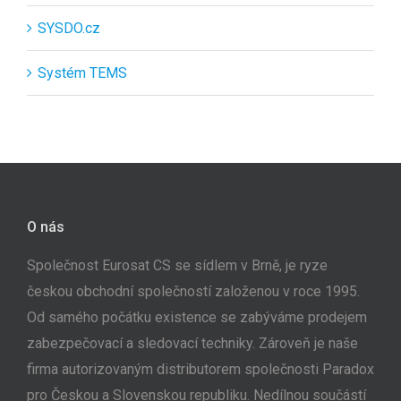
SYSDO.cz
Systém TEMS
O nás
Společnost Eurosat CS se sídlem v Brně, je ryze
českou obchodní společností založenou v roce 1995.
Od samého počátku existence se zabýváme prodejem
zabezpečovací a sledovací techniky. Zároveň je naše
firma autorizovaným distributorem společnosti Paradox
pro Českou a Slovenskou republiku. Nedílnou součástí