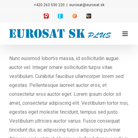
Přeskočit
+420 263 530 220
|
eurosat@eurosat.sk
na
AutoGPS
SYSDO
Eda
Routeplan
-
-
-
-
obsah
Elektronická
Biometrický
Moderní
Obsluha
kniha
docházkový
tiketovací
servisních
jízd
systém
systém
výjezdů
Nunc euismod lobortis massa, id sollicitudin augue
auctor vel. Integer ornare sollicitudin turpis vitae
vestibulum. Curabitur faucibus ullamcorper lorem sed
egestas. Pellentesque laoreet auctor eros, et
consectetur eros auctor eget. Lorem ipsum dolor sit
amet, consectetur adipiscing elit. Vestibulum tortor nisi,
egestas eget molestie tincidunt, tempus sed justo.
Vestibulum ultricies auctor varius. Fusce consequat
tincidunt dui, ac adipiscing turpis adipiscing pulvinar.